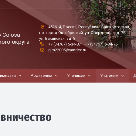
452614, Россия, Республика Башкортостан,
г.о. город Октябрьский, ул. Свердлова, зд. 76
о Союза
ул. Бакинская, зд. 8
ого округа
+7 (34767) 5-34-87
,
+7 (34767) 5-34-76
gim22005@yandex.ru
гимназии
Родителям
Ученикам
Учителям
Д
авничество