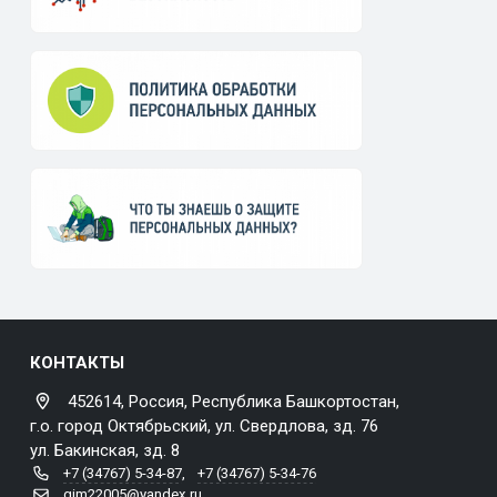
КОНТАКТЫ
452614, Россия, Республика Башкортостан,
г.о. город Октябрьский, ул. Свердлова, зд. 76
ул. Бакинская, зд. 8
+7 (34767) 5-34-87
,
+7 (34767) 5-34-76
gim22005@yandex.ru