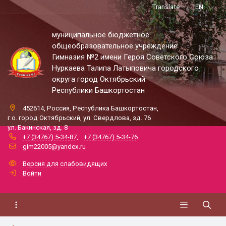
Translate
EN
муниципальное бюджетное
общеобразовательное учреждение
Гимназия №2 имени Героя Советского Союза
Нуркаева Талипа Латыповича городского
округа город Октябрьский
Республики Башкортостан
452614, Россия, Республика Башкортостан,
г.о. город Октябрьский, ул. Свердлова, зд. 76
ул. Бакинская, зд. 8
+7 (34767) 5-34-87
,
+7 (34767) 5-34-76
gim22005@yandex.ru
Версия для слабовидящих
Войти