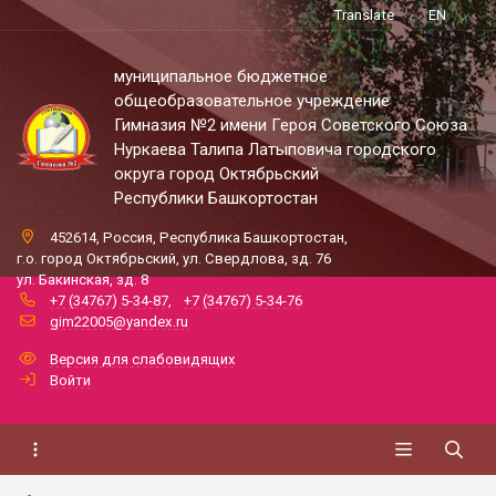
Translate
EN
муниципальное бюджетное
общеобразовательное учреждение
Гимназия №2 имени Героя Советского Союза
Нуркаева Талипа Латыповича городского
округа город Октябрьский
Республики Башкортостан
452614, Россия, Республика Башкортостан,
г.о. город Октябрьский, ул. Свердлова, зд. 76
ул. Бакинская, зд. 8
+7 (34767) 5-34-87
,
+7 (34767) 5-34-76
gim22005@yandex.ru
Версия для слабовидящих
Войти