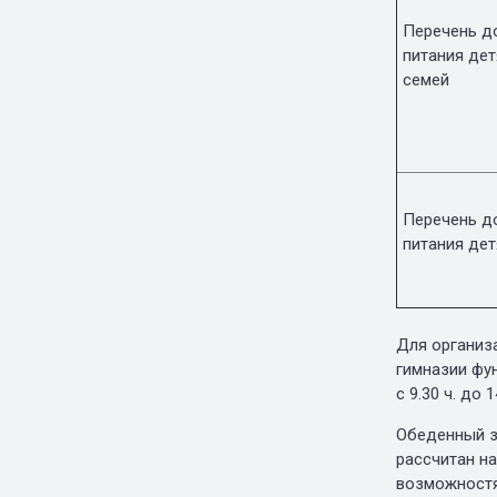
Перечень д
питания де
семей
Перечень д
питания дет
Для организ
гимназии фу
с 9.30 ч. до 14
Обеденный за
рассчитан н
возможностя