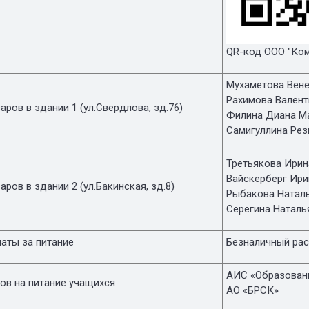
QR-код ООО "Ком
Мухаметова Вене
Рахимова Вален
аров в здании 1 (ул.Свердлова, зд.76)
Филина Диана М
Самигуллина Ре
Третьякова Ирин
Вайскерберг Ири
аров в здании 2 (ул.Бакинская, зд.8)
Рыбакова Наталь
Серегина Наталь
аты за питание
Безналичный рас
АИС «Образован
ов на питание учащихся
АО «БРСК»