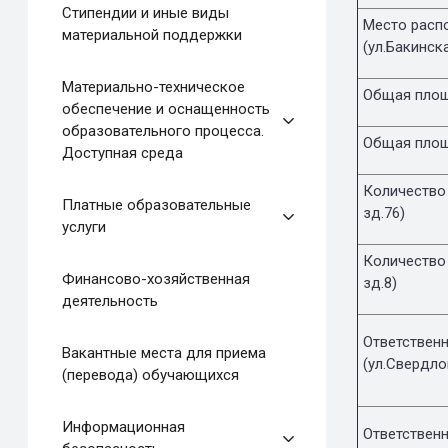
Стипендии и иные виды
Место расп
материальной поддержки
(ул.Бакинска
Материально-техническое
Общая площа
обеспечение и оснащенность
образовательного процесса.
Общая площа
Доступная среда
Количество 
Платные образовательные
зд.76)
услуги
Количество 
Финансово-хозяйственная
зд.8)
деятельность
Ответственн
Вакантные места для приема
(ул.Свердло
(перевода) обучающихся
Информационная
Ответственн