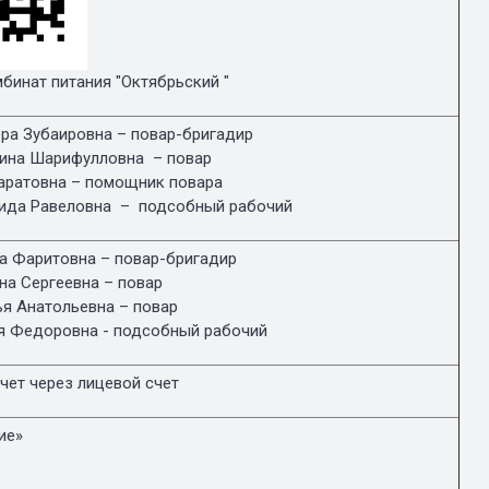
бинат питания "Октябрьский "
ра Зубаировна – повар-бригадир
тина Шарифулловна – повар
аратовна – помощник повара
зида Равеловна – подсобный рабочий
а Фаритовна – повар-бригадир
на Сергеевна – повар
я Анатольевна – повар
я Федоровна - подсобный рабочий
чет через лицевой счет
ие»