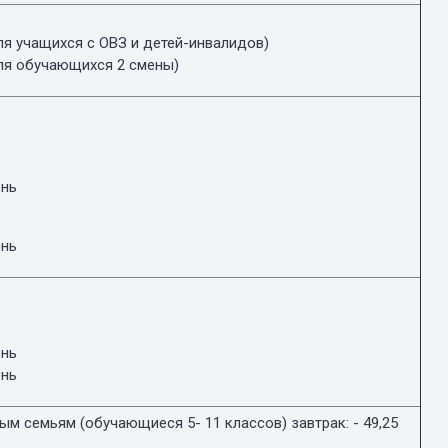
ля учащихся с ОВЗ и детей-инвалидов)
ля обучающихся 2 смены)
ень
ень
ень
ень
м семьям (обучающиеся 5- 11 классов) завтрак: - 49,25