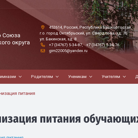
452614, Россия, Республика Башкортостан,
г.о. город Октябрьский, ул. Свердлова, зд. 76
о Союза
ул. Бакинская, зд. 8
ого округа
+7 (34767) 5-34-87
,
+7 (34767) 5-34-76
gim22005@yandex.ru
гимназии
Родителям
Ученикам
Учителям
Д
низация питания
низация питания обучающи
ия питания