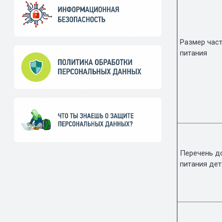
Размер час
питания
Перечень д
питания де