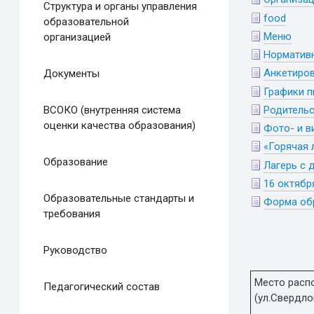
Структура и органы управления
food
образовательной
Меню
организацией
Норматив
Анкетиров
Документы
Графики п
Родительс
ВСОКО (внутренняя система
оценки качества образования)
Фото- и 
«Горячая 
Образование
Лагерь с 
16 октябр
Образовательные стандарты и
Форма об
требования
Руководство
Место расп
Педагогический состав
(ул.Свердло