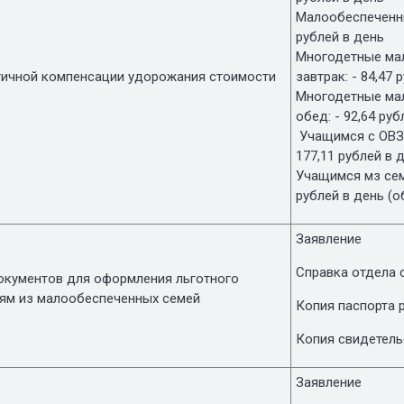
Малообеспеченны
рублей в день
Многодетные мал
тичной компенсации удорожания стоимости
завтрак: - 84,47
Многодетные мал
обед: - 92,64 р
Учащимся с ОВЗ и
177,11 рублей в 
Учащимся мз семе
рублей в день (
Заявление
Справка отдела 
окументов для оформления льготного
тям из малообеспеченных семей
Копия паспорта 
Копия свидетел
Заявление