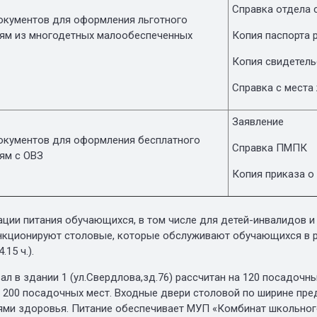
Справка отдела 
окументов для оформления льготного
тям из многодетных малообеспеченных
Копия паспорта 
Копия свидетель
Справка с места
Заявление
окументов для оформления бесплатного
Справка ПМПК
ям с ОВЗ
Копия приказа о
ации питания обучающихся, в том числе для детей-инвалидов и
нкционируют столовые, которые обслуживают обучающихся в р
.15 ч.).
л в здании 1 (ул.Свердлова,зд.76) рассчитан на 120 посадочных
а 200 посадочных мест. Входные двери столовой по ширине пр
ми здоровья. Питание обеспечивает МУП «Комбинат школьного