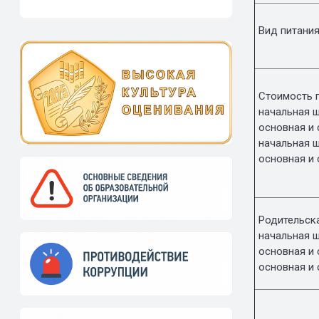
Вид питани
Стоимость п
начальная ш
основная и 
начальная 
основная 
Родительска
начальная 
основная и 
основная и 