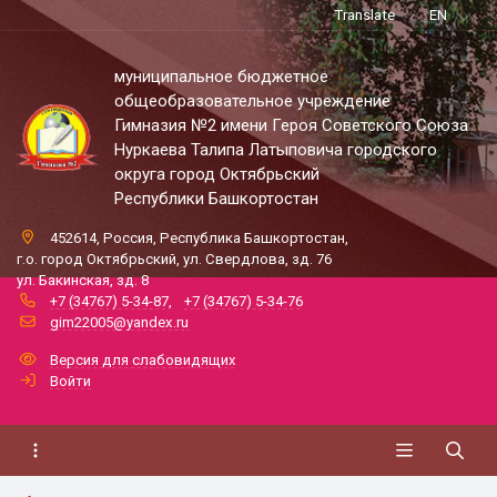
Translate
EN
муниципальное бюджетное
общеобразовательное учреждение
Гимназия №2 имени Героя Советского Союза
Нуркаева Талипа Латыповича городского
округа город Октябрьский
Республики Башкортостан
452614, Россия, Республика Башкортостан,
г.о. город Октябрьский, ул. Свердлова, зд. 76
ул. Бакинская, зд. 8
+7 (34767) 5-34-87
,
+7 (34767) 5-34-76
gim22005@yandex.ru
Версия для слабовидящих
Войти