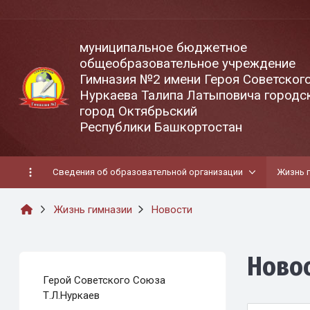
муниципальное бюджетное
общеобразовательное учреждение
Гимназия №2 имени Героя Советског
Нуркаева Талипа Латыповича городск
город Октябрьский
Республики Башкортостан
Сведения об образовательной организации
Жизнь 
Жизнь гимназии
Новости
Ново
Герой Советского Союза
Т.Л.Нуркаев