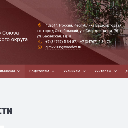
452614, Россия, Республика Башкортостан,
г.о. город Октябрьский, ул. Свердлова, зд. 76
о Союза
ул. Бакинская, зд. 8
ого округа
+7 (34767) 5-34-87
,
+7 (34767) 5-34-76
gim22005@yandex.ru
гимназии
Родителям
Ученикам
Учителям
Д
сти