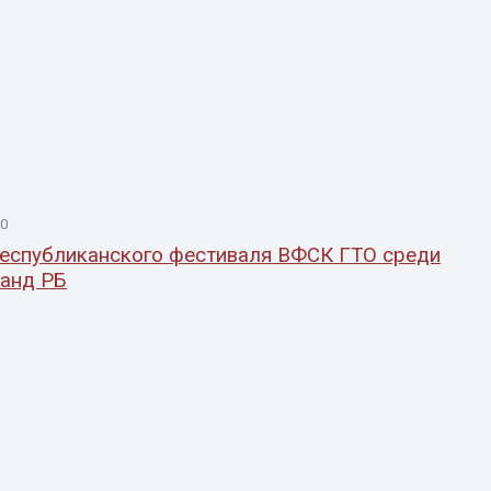
00
еспубликанского фестиваля ВФСК ГТО среди
анд РБ