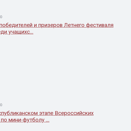
00
победителей и призеров Летнего фестиваля
и учащихс...
00
спубликанском этапе Всероссийских
по мини-футболу ...