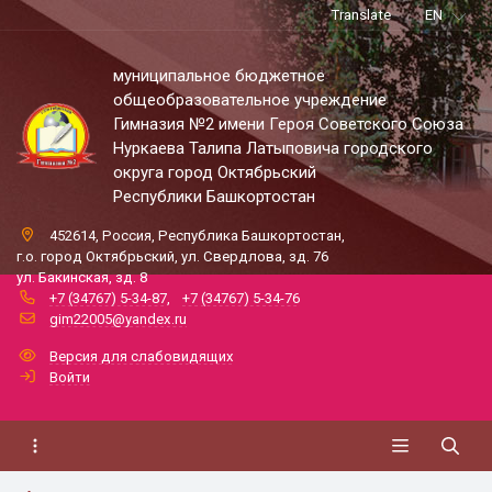
Translate
EN
муниципальное бюджетное
общеобразовательное учреждение
Гимназия №2 имени Героя Советского Союза
Нуркаева Талипа Латыповича городского
округа город Октябрьский
Республики Башкортостан
452614, Россия, Республика Башкортостан,
г.о. город Октябрьский, ул. Свердлова, зд. 76
ул. Бакинская, зд. 8
+7 (34767) 5-34-87
,
+7 (34767) 5-34-76
gim22005@yandex.ru
Версия для слабовидящих
Войти