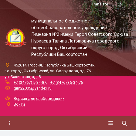
Translate
EN
муниципальное бюджетное
общеобразовательное учреждение
Гимназия №2 имени Героя Советского Союза
Нуркаева Талипа Латыповича городского
округа город Октябрьский
Республики Башкортостан
452614, Россия, Республика Башкортостан,
г.о. город Октябрьский, ул. Свердлова, зд. 76
ул. Бакинская, зд. 8
+7 (34767) 5-34-87
,
+7 (34767) 5-34-76
gim22005@yandex.ru
Версия для слабовидящих
Войти