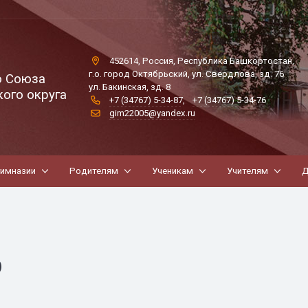
452614, Россия, Республика Башкортостан,
г.о. город Октябрьский, ул. Свердлова, зд. 76
о Союза
ул. Бакинская, зд. 8
ого округа
+7 (34767) 5-34-87
,
+7 (34767) 5-34-76
gim22005@yandex.ru
гимназии
Родителям
Ученикам
Учителям
Д
ю