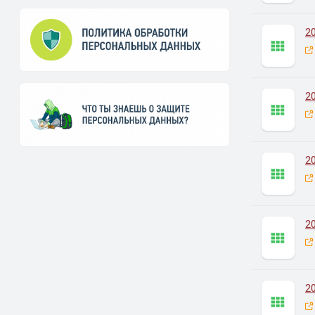
2
2
2
2
2