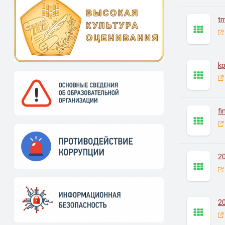
t
kp
fi
2
2