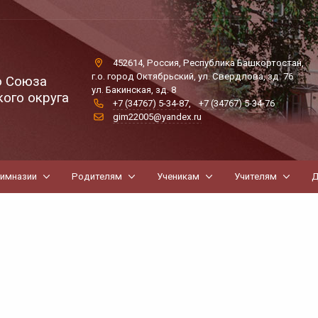
452614, Россия, Республика Башкортостан,
г.о. город Октябрьский, ул. Свердлова, зд. 76
о Союза
ул. Бакинская, зд. 8
ого округа
+7 (34767) 5-34-87
,
+7 (34767) 5-34-76
gim22005@yandex.ru
гимназии
Родителям
Ученикам
Учителям
Д