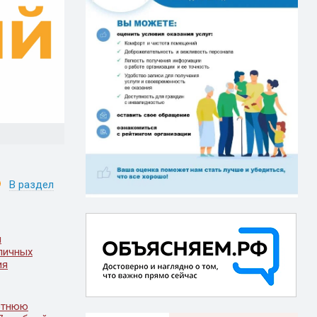
В раздел
и
личных
ия
отнюю