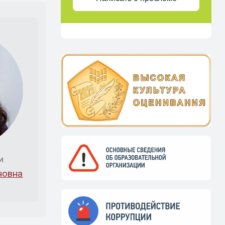
И
новна