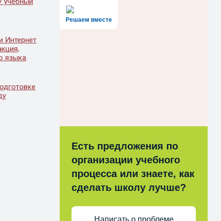
7 учебный
Решаем вместе
ти Интернет
кция,
о языка
подготовке
ду
Есть предложения по
организации учебного
процесса или знаете, как
сделать школу лучше?
Написать о проблеме