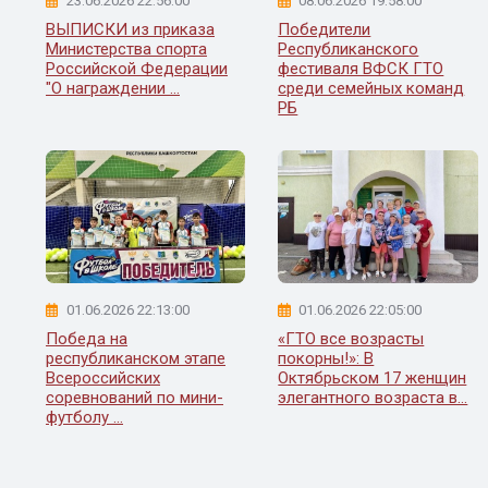
23.06.2026 22:56:00
08.06.2026 19:58:00
ВЫПИСКИ из приказа
Победители
Министерства спорта
Республиканского
Российской Федерации
фестиваля ВФСК ГТО
"О награждении ...
среди семейных команд
РБ
01.06.2026 22:13:00
01.06.2026 22:05:00
Победа на
«ГТО все возрасты
республиканском этапе
покорны!»: В
Всероссийских
Октябрьском 17 женщин
соревнований по мини-
элегантного возраста в...
футболу ...