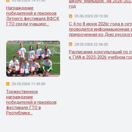
05.06.2026 19:51:00
школу "Малышок" на 2026-202
год
Награждение
победителей и призеров
05.06.2026 20:13:00
Летнего фестиваля ВФСК
С 4 по 8 июня 2026г года в се
ГТО среди учащихс...
проводится информационная а
приуроченная ко Дню русског
28.05.2026 22:36:00
Расписание консультаций по 
к ГИА в 2025-2026 учебном го
26.05.2026 11:45:00
Торжественное
награждение
победителей и призёров
фестиваля ГТО в
Республике...