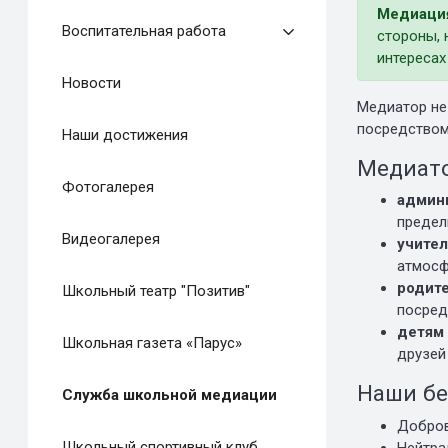
Медиаци
Воспитательная работа
стороны, 
интересах
Новости
Медиатор не 
посредством
Наши достижения
Медиат
Фотогалерея
админ
предел
Видеогалерея
учите
атмосф
родит
Школьный театр "Позитив"
посред
детям
Школьная газета «Парус»
друзей
Наши бе
Служба школьной медиации
Добров
Школьный спортивный клуб
Нейтра