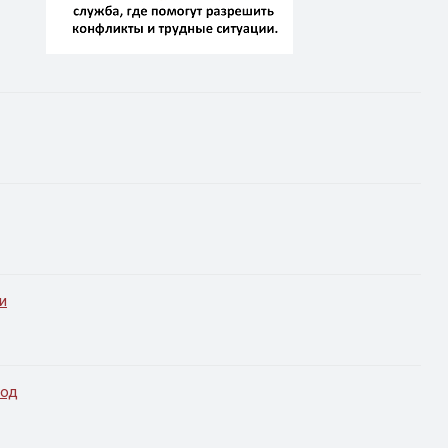
и
год