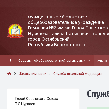
муниципальное бюджетное
общеобразовательное учреждение
Гимназия №2 имени Героя Советског
Нуркаева Талипа Латыповича городск
город Октябрьский
Республики Башкортостан
Сведения об образовательной организации
Жизнь 
Жизнь гимназии
Служба школьной медиации
Служ
Герой Советского Союза
Т.Л.Нуркаев