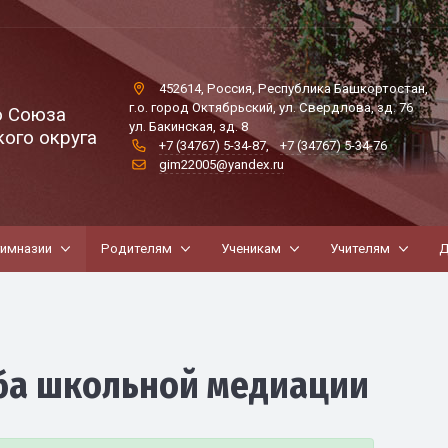
452614, Россия, Республика Башкортостан,
г.о. город Октябрьский, ул. Свердлова, зд. 76
о Союза
ул. Бакинская, зд. 8
ого округа
+7 (34767) 5-34-87
,
+7 (34767) 5-34-76
gim22005@yandex.ru
гимназии
Родителям
Ученикам
Учителям
Д
ба школьной медиации